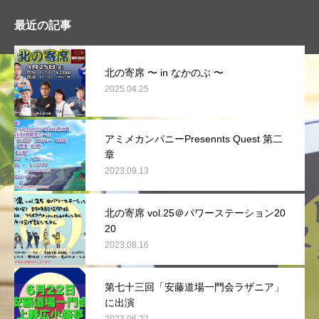
最近の記事
北の寄席 〜 in なかのぶ 〜
2025.04.25
アミメカンパニーPresennts Quest 第二
章
2023.09.13
北の寄席 vol.25＠パワーステーション20
20
2023.08.16
第七十三回「安藤道場一門会ラザニア」
に出演
2023.06.22