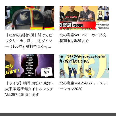
【なかのぶ製作所】開けてビ
北の寄席Vol.12アーカイブ視
ックリ「玉手箱」！をダイソ
聴期限は8/29まで
ー（100均）材料でつくって
みた！プレゼント包装にもお
すすめ！？を更新しました
【ライブ】嗚呼 お笑い 東洋・
北の寄席 vol.25＠パワーステ
太平洋 秘宝館タイトルマッチ
ーション2020
Vol.257に出演します