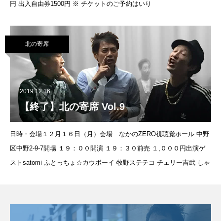
円 出入自由券1500円 ※ チケットのご予約はいり
北の寄席
2019.12.16
【終了】北の寄席 Vol.9
日時・会場１２月１６日（月）会場 なかのZERO視聴覚ホール 中野
区中野2-9-7開場 １９：００開演 １９：３０前売 １,０００円出演ゲ
ストsatomi ふとっちょ☆カウボーイ 牧野ステテコ チェリー吉武 しゃ