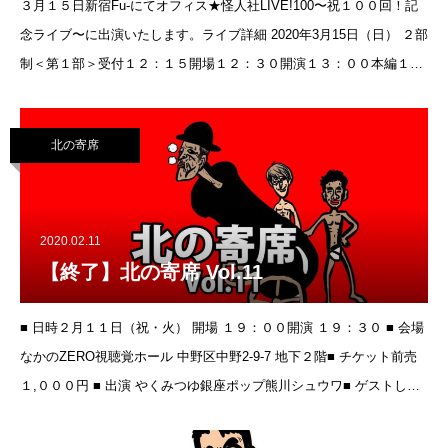
３月１５日新宿Fu-にてオフィス★怪人社LIVE!100〜祝１００回！記
念ライブ〜に出演いたします。ライブ詳細 2020年3月15日（日） ２部
制＜第１部＞受付１２：１５開場１２：３０開演１３：００本編１
３：００−１５：３０予定＜第２部＞
北の寄席
2020.02.11
【終了】北の寄席 Vol.11
■ 日時２月１１日（祝・火） 開場 １９：００開演 １９：３０ ■ 会場
なかのZERO視聴覚ホール 中野区中野2-9-7 地下２階■ チケット前売
１,０００円 ■ 出演 やくみつゆ銀座ポップ熊川シュウワ■ ゲストしゃ
ばぞうsat