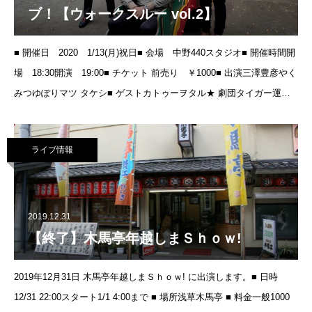
ブ！【ウォークスルー vol.2】
■ 開催日 2020 1/13(月)祝日■ 会場 中野440スタジオ■ 開催時間開
場 18:30開演 19:00■ チケット 前売り ￥1000■ 出演三澤豊彦やく
みつゆぽりマツ タケシ■ ゲストカトゥーヲタル★ 劇団タイガー運
輸、ネタもやります！&gt
ライブ情報
2019.12.31
【終了】木馬亭年越しまＳｈｏｗ!
2019年12月31日 木馬亭年越しまＳｈｏｗ! に出演します。■ 日時
12/31 22:00スタート1/1 4:00まで ■ 場所浅草木馬亭 ■ 料金一般1000