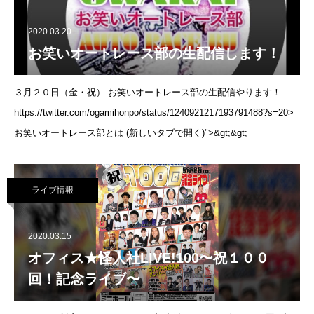
2020.03.20
お笑いオートレース部の生配信します！
３月２０日（金・祝） お笑いオートレース部の生配信やります！
https://twitter.com/ogamihonpo/status/1240921217193791488?s=20>
お笑いオートレース部とは (新しいタブで開く)">&gt;&gt;
ライブ情報
2020.03.15
オフィス★怪人社LIVE!100〜祝１００
回！記念ライブ〜