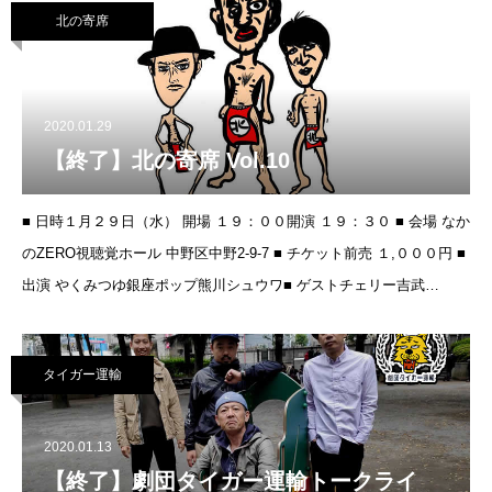
北の寄席
2020.01.29
【終了】北の寄席 Vol.10
■ 日時１月２９日（水） 開場 １９：００開演 １９：３０ ■ 会場 なか
のZERO視聴覚ホール 中野区中野2-9-7 ■ チケット前売 １,０００円 ■
出演 やくみつゆ銀座ポップ熊川シュウワ■ ゲストチェリー吉武
satomi
タイガー運輸
2020.01.13
【終了】劇団タイガー運輸トークライ