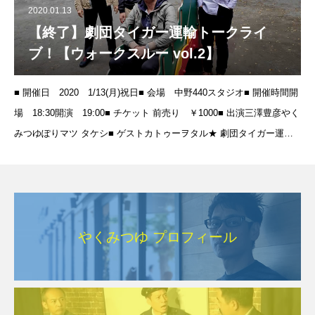
2020.01.13
【終了】劇団タイガー運輸トークライ
ブ！【ウォークスルー vol.2】
■ 開催日 2020 1/13(月)祝日■ 会場 中野440スタジオ■ 開催時間開
場 18:30開演 19:00■ チケット 前売り ￥1000■ 出演三澤豊彦やく
みつゆぽりマツ タケシ■ ゲストカトゥーヲタル★ 劇団タイガー運
輸、ネタもやります！&gt
やくみつゆ プロフィール