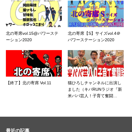
北の寄席vol.15@パワーステ
北の寄席【S】サイズvol.4＠
ーション2020
パワーステーション2020
【終了】北の寄席 Vol.11
猫ひろしチャンネルに出演し
ました（キバRUNラジオ『新
米パパ芸人！子育て奮闘
話！！』）
最近の記事