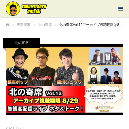
更新記事
北の寄席
北の寄席Vol.12アーカイブ視聴期限は8/29まで
ホーム
北の寄席
2020.08.25