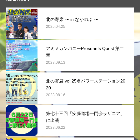
北の寄席 〜 in なかのぶ 〜
2025.04.25
アミメカンパニーPresennts Quest 第二
章
2023.09.13
北の寄席 vol.25＠パワーステーション20
20
2023.08.16
第七十三回「安藤道場一門会ラザニア」
に出演
2023.06.22