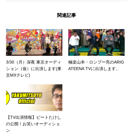
関連記事
3/30（月）深夜 東京オーディ
極楽山本・ロンブー亮のARIG
ション（仮）に出演します(東
ATEENA TVに出演します。
京MXテレビ)
【TV出演情報】ビートたけし
の公開！お笑いオーディショ
ン