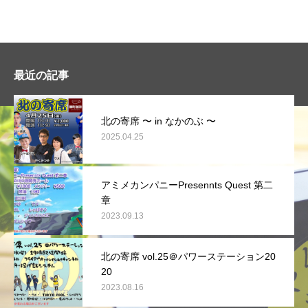
最近の記事
北の寄席 〜 in なかのぶ 〜
2025.04.25
アミメカンパニーPresennts Quest 第二
章
2023.09.13
北の寄席 vol.25＠パワーステーション20
20
2023.08.16