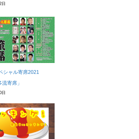
2日
ペシャル寄席2021
4「多流寄席」
0日