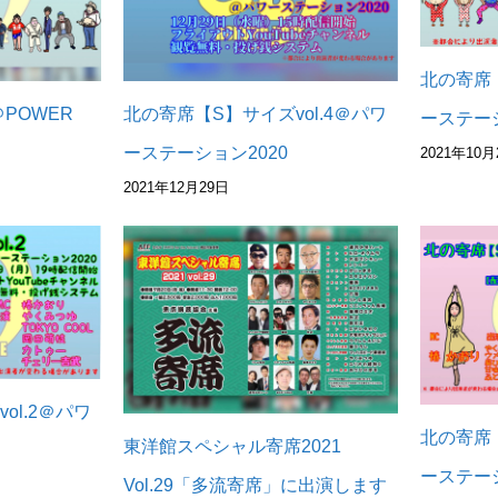
北の寄席【
POWER
北の寄席【S】サイズvol.4＠パワ
ーステーシ
ーステーション2020
2021年10月
2021年12月29日
ol.2＠パワ
北の寄席【
東洋館スペシャル寄席2021
ーステーシ
Vol.29「多流寄席」に出演します