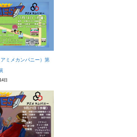
T（アミメカンパニー）第
演
14日