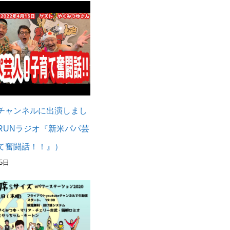
チャンネルに出演しまし
RUNラジオ『新米パパ芸
て奮闘話！！』）
5日