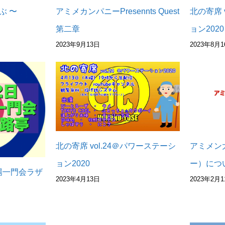
ぶ 〜
アミメカンパニーPresennts Quest
北の寄席 
第二章
ョン2020
2023年9月13日
2023年8月1
アミメン
北の寄席 vol.24＠パワーステーシ
ー）につ
ョン2020
場一門会ラザ
2023年2月1
2023年4月13日